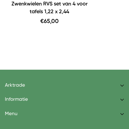
Zwenkwielen RVS set van 4 voor
tafels 1,22 x 2,44
Ons retourbeleid
€65,00
Arktrade
Dé Kweektafel specialist
Informatie
Over ons
Menu
Medical farming
Home